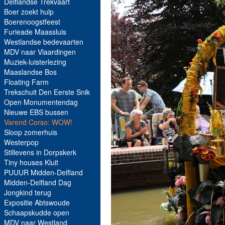
Delflandse Trekvaart
Boer zoekt hulp
Boerenoogstfeest
Furieade Maassluis
Westlandse bedevaarten
MDV naar Vlaardingen
Muziek-luisterlezing
Maaslandse Bos
Floating Farm
Trekschuit Den Eerste Snik
Open Monumentendag
Nieuwe EBS bussen
Varend Corso: WOW!
Sloop zomerhuis
Westerpop
Stillevens in Dorpskerk
Tiny houses Kluit
PUUUR Midden-Delfland
Midden-Delfland Dag
Jongkind terug
Expositie Abtswoude
Schaapskudde open
MDV naar Westland