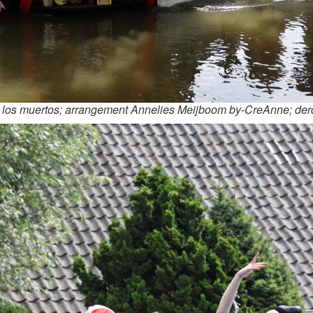
los muertos; arrangement Annelies Meijboom by-CreAnne; derde p