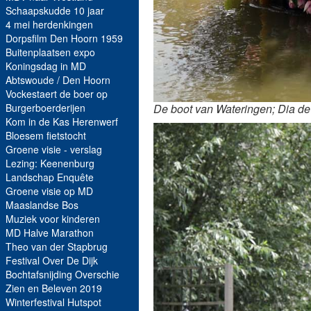
Schaapskudde 10 jaar
4 mei herdenkingen
Dorpsfilm Den Hoorn 1959
Buitenplaatsen expo
Koningsdag in MD
Abtswoude / Den Hoorn
Vockestaert de boer op
De boot van Wateringen; Dia de 
Burgerboerderijen
Kom in de Kas Herenwerf
Bloesem fietstocht
Groene visie - verslag
Lezing: Keenenburg
Landschap Enquête
Groene visie op MD
Maaslandse Bos
Muziek voor kinderen
MD Halve Marathon
Theo van der Stapbrug
Festival Over De Dijk
Bochtafsnijding Overschie
Zien en Beleven 2019
Winterfestival Hutspot