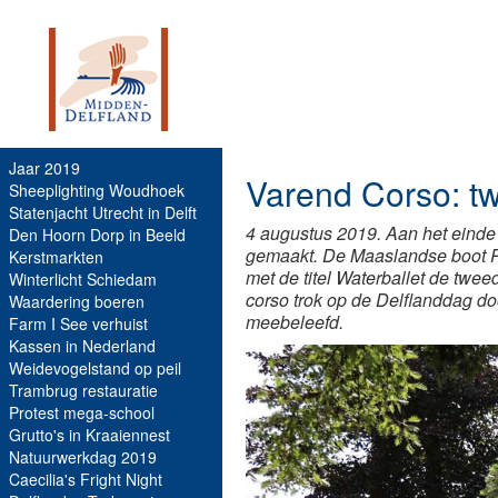
Jaar 2019
Varend Corso: tw
Sheeplighting Woudhoek
Statenjacht Utrecht in Delft
4 augustus 2019. Aan het einde
Den Hoorn Dorp in Beeld
gemaakt. De Maaslandse boot Pin
Kerstmarkten
met de titel Waterballet de twee
Winterlicht Schiedam
corso trok op de Delflanddag d
Waardering boeren
meebeleefd.
Farm I See verhuist
Kassen in Nederland
Weidevogelstand op peil
Trambrug restauratie
Protest mega-school
Grutto's in Kraaiennest
Natuurwerkdag 2019
Caecilia's Fright Night